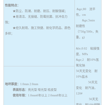
性能特点：
&ge;80 流平
★防尘、防潮、耐磨、耐压、耐酸强碱；
性，cm
★易清洁、无接缝、防霉抗菌、抗冲击力
&ge;5min
强；
耐磨性
★经久耐用、施工快捷、耐化学药品、颜色
（750g/500r，失
多样；
重，g)
&le;0.02 粘接强
度，MPa
&ge;2 耐10%氢
氧化钠
56天无变化 耐
10%盐水
56天无
地坪厚度：
1.0mm 2.0mm
变化 耐汽油，
表面形态：
亮光型 哑光型 桔皮型
120#
使用年限：
1.0mm6年以上 2.0mm8年以上
56天无
变化 耐10%硫酸