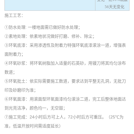
56天无变化
施工工艺：
①防水处理: 一楼地面需已做好防水处理；
②素地处理：依素地状况做好打磨、修补、除尘；
③环氧底漆：采用渗透性及附着力特强环氧底漆滚涂一道，增强表
面附着力；
④环氧砂浆：将环氧树脂加入适量的石英砂，用镘刀将其均匀涂布
数道；
⑤环氧批土：依实际需要施工数道，要求达到平整无孔洞，无批刀
印及砂磨印为准；
⑥环氧面漆：用滚面型环氧面漆均匀滚涂二道，完工后整体地面达
到光亮洁净，颜色均一，无空鼓；
⑦施工完成：24小时后方可上人，72小时后方可重压。（25℃为
准，低温开放时间需适度延长）