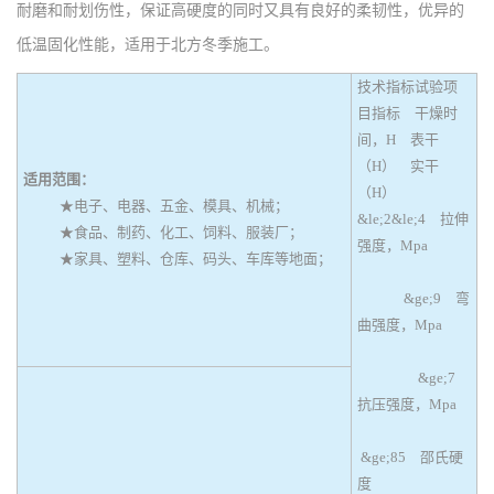
耐磨和耐划伤性，保证高硬度的同时又具有良好的柔韧性，优异的
低温固化性能，适用于北方冬季施工。
技术指标试验项
目指标 干燥时
间，H 表干
（H） 实干
适用范围：
（H）
★电子、电器、五金、模具、机械；
&le;2&le;4 拉伸
★食品、制药、化工、饲料、服装厂；
强度，Mpa
★家具、塑料、仓库、码头、车库等地面；
&ge;9 弯
曲强度，Mpa
&ge;7
抗压强度，Mpa
&ge;85 邵氏硬
度